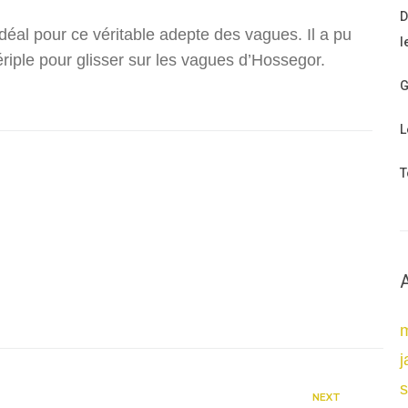
D
idéal pour ce véritable adepte des vagues. Il a pu
l
ériple pour glisser sur les vagues d’Hossegor.
G
L
T
j
NEXT