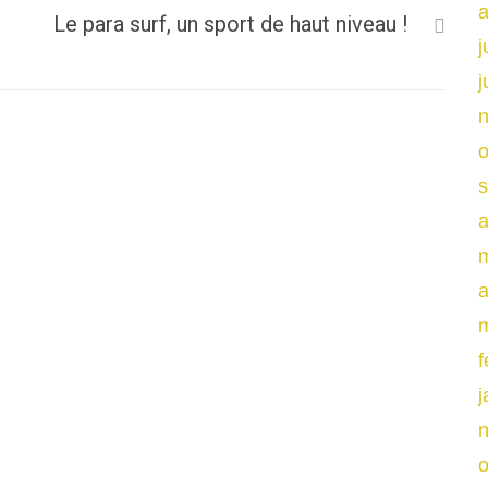
a
Le para surf, un sport de haut niveau !
j
j
o
a
a
f
j
o