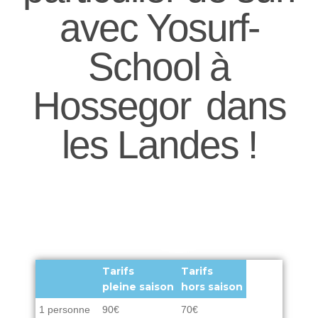
avec Yosurf-
School à
Hossegor dans
les Landes !
Tarifs
Tarifs
pleine saison
hors saison
1 personne
90€
70€