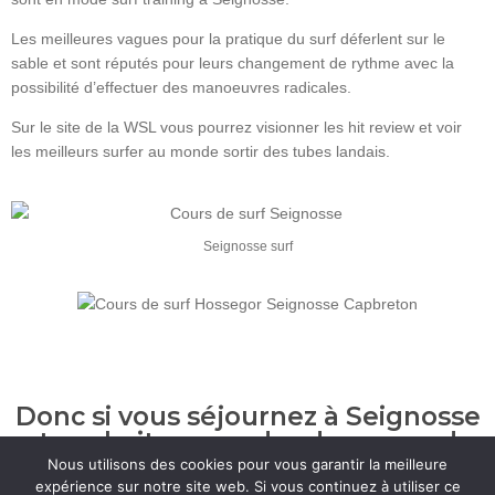
Les meilleures vagues pour la pratique du surf déferlent sur le
sable et sont réputés pour leurs changement de rythme avec la
possibilité d’effectuer des manoeuvres radicales.
Sur le site de la WSL vous pourrez visionner les hit review et voir
les meilleurs surfer au monde sortir des tubes landais.
Seignosse surf
Donc si vous séjournez à Seignosse
et souhaitez prendre des cours de
surf pour vous initier ou vous
Nous utilisons des cookies pour vous garantir la meilleure
perfectionner à la pratique du
expérience sur notre site web. Si vous continuez à utiliser ce