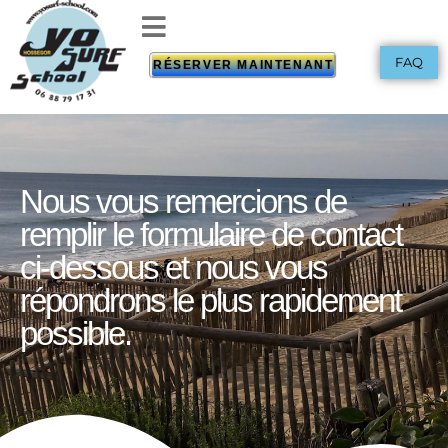
FAQ
RÉSERVER MAINTENANT
Nous vous remercions de
remplir le formulaire de contact
ci-dessous et nous vous
répondrons le plus rapidement
possible.